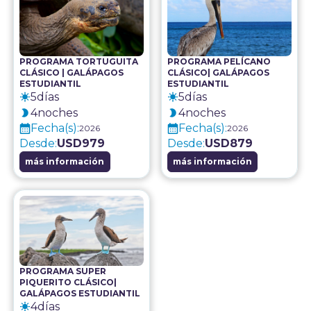
PROGRAMA TORTUGUITA
PROGRAMA PELÍCANO
CLÁSICO | GALÁPAGOS
CLÁSICO| GALÁPAGOS
ESTUDIANTIL
ESTUDIANTIL
5
días
5
días
4
noches
4
noches
Fecha(s):
Fecha(s):
2026
2026
Desde:
USD
979
Desde:
USD
879
más información
más información
PROGRAMA SUPER
PIQUERITO CLÁSICO|
GALÁPAGOS ESTUDIANTIL
4
días