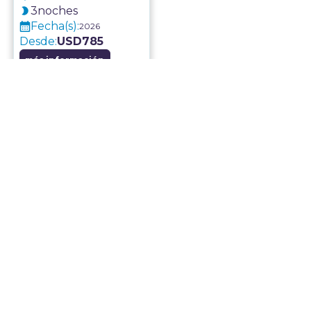
3
noches
Fecha(s):
2026
Desde:
USD
785
más información
niños
mejores
colegios