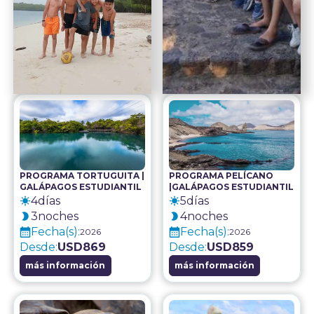
PROGRAMA TORTUGUITA |
PROGRAMA PELÍCANO
GALÁPAGOS ESTUDIANTIL
|GALÁPAGOS ESTUDIANTIL
4
días
5
días
3
noches
4
noches
Fecha(s):
Fecha(s):
2026
2026
Desde:
USD
869
Desde:
USD
859
más información
más información