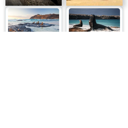
EDAD DE ORO
GALAPAGOS VACACIONAL
EXPLORADOR
4
días
4
días
3
noches
3
noches
Fecha(s):
Fecha(s):
MAYO - JUNIO
JULIO - OCTUBRE
Desde:
USD
525
Desde:
USD
599
más información
más información
LT HAPPY MONTHS |
LT HAPPY MONTH SAN
HOTELES PRIMERA
CRISTOBAL