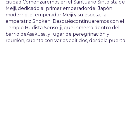
ciudad.Comenzaremos en el Santuario Sintoísta de
Meiji, dedicado al primer emperadordel Japón
moderno, el emperador Meiji y su esposa, la
emperatriz Shoken. Despuéscontinuaremos con el
Templo Budista Senso-ji, que inmerso dentro del
barrio deAsakusa, y lugar de peregrinación y
reunión, cuenta con varios edificios, desdela puerta
Kamirarimon hasta el salón Komagatado. A la salida
del Templo daremosun paseo por la calle
comercial Nakamise con sus 90 puestos de
souvenirs,artículos tradicionales y exóticos snacks
japoneses. En la plaza del PalacioImperial
podremos adivinar la vida del Emperador en su
residencia, rodeado debellos jardines orientales,
torres, muros y fosos de lo que fue un
antiguocastillo Edo. Continuaremos la visita hasta
el barrio de Ginza, el distritocomercial más famoso
de Japón con amplias avenidas y numerosas
tiendas y cafés.Regreso al hotel por cuenta propia.
Resto del día libre a su disposición en elpodrá asistir
opcionalmente a “la ceremonia del té” en Asakusa