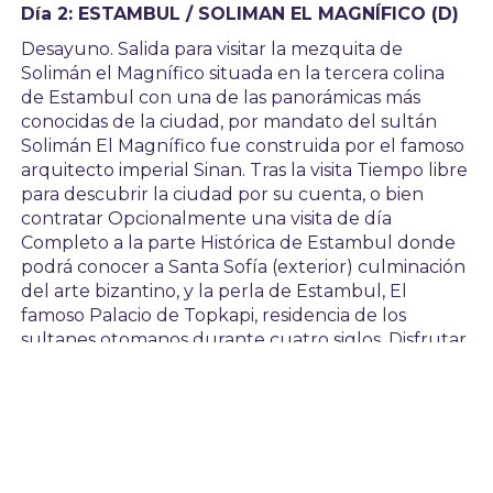
Día 2: ESTAMBUL / SOLIMAN EL MAGNÍFICO (D)
Desayuno. Salida para visitar la mezquita de
Solimán el Magnífico situada en la tercera colina
de Estambul con una de las panorámicas más
conocidas de la ciudad, por mandato del sultán
Solimán El Magnífico fue construida por el famoso
arquitecto imperial Sinan. Tras la visita Tiempo libre
para descubrir la ciudad por su cuenta, o bien
contratar Opcionalmente una visita de día
Completo a la parte Histórica de Estambul donde
podrá conocer a Santa Sofía (exterior) culminación
del arte bizantino, y la perla de Estambul, El
famoso Palacio de Topkapi, residencia de los
sultanes otomanos durante cuatro siglos, Disfrutar
de un Almuerzo típico en restaurante local en la
zona de Sultanahmet, Contemplar la Mezquita
Azul, prodigio de armonía, proporción y elegancia;
y al Hipódromo que conserva el Obelisco de
Teodosio, la Columna Serpentina, la Fuente del
Emperador Guillermo y el Obelisco Egipcio, al final