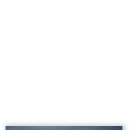
USD
465