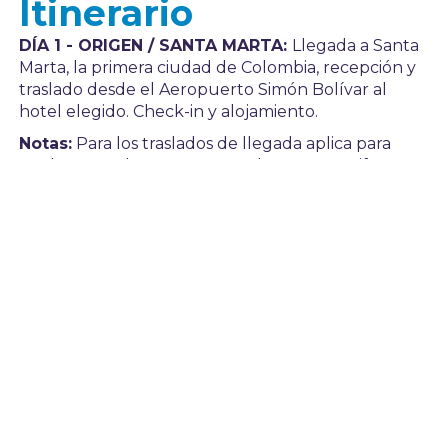
Itinerario
DÍA 1 - ORIGEN / SANTA MARTA:
Llegada a Santa
Marta, la primera ciudad de Colombia, recepción y
traslado desde el Aeropuerto Simón Bolívar al
hotel elegido. Check-in y alojamiento.
Notas:
Para los traslados de llegada aplica para
vuelos entre las 19:00 y 06:00 horas. Las tarifas
están contempladas para traslados diurnos, de ser
nocturnos se aplica un suplemento.
El traslado en servicio regular es sin guía
DÍA 2 - SANTA MARTA (Visita a la Ciudad)
:
Desayuno. A la hora acordada, recorrido turístico
de una de las ciudades más antiguas de América
del Sur que ofrece al visitante un legado histórico
y cultural con tesoros coloniales. Su ubicación
geográfica cercana a la Sierra Nevada de Santa
Marta hace que los alrededores de esta ciudad