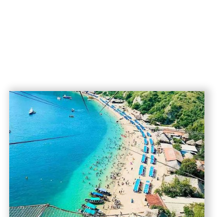
USD
899